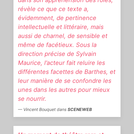
révèle ce que ce texte a,
évidemment, de pertinence
intellectuelle et littéraire, mais
aussi de charnel, de sensible et
même de facétieux. Sous la
direction précise de Sylvain
Maurice, l’acteur fait reluire les
différentes facettes de Barthes, et
leur manière de se confondre les
unes dans les autres pour mieux
se nourrir.
Vincent Bouquet dans
SCENEWEB